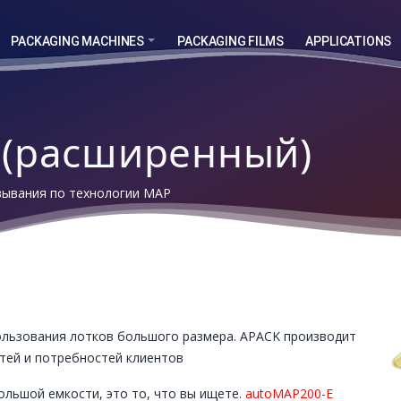
PACKAGING MACHINES
PACKAGING FILMS
APPLICATIONS
 (расширенный)
вывания по технологии MAP
ользования лотков большого размера. APACK производит
стей и потребностей клиентов
ольшой емкости, это то, что вы ищете.
autoMAP200-E